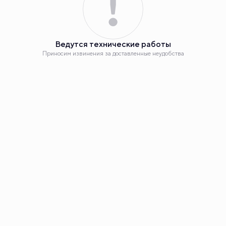
Планировка
2
Студия 25.24 м
Ведутся технические работы
4 360 000 руб.
Приносим извинения за доставленные неудобства
+1 акция
Еще бонус - 368 100 руб.
Ипотека
от 21 734 руб.
Номер квартиры
37
Корпус
ЖК «Эклипт», ГП41.3-11
Секция
1
Наш сайт использует куки. Продолжая им пользоваться,
вы соглашаетесь на обработку персональных данных в
соответствии с
политикой конфиденциальности
и с
Этаж
3
обработкой данных технологией SmartCaptcha,
метрическими программами «Яндекс.Метрика», «Carrot
Quest».
Сдача
2 кв. 2025