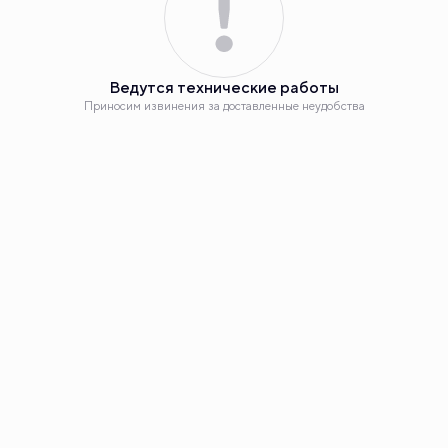
Планировка
2
Студия 25.24 м
Ведутся технические работы
4 290 000 руб.
Приносим извинения за доставленные неудобства
+1 акция
Еще бонус - 547 300 руб.
Ипотека
от 21 385 руб.
Номер квартиры
15
Корпус
ЖК «Эклипт», ГП61.3-15
Секция
1
Наш сайт использует куки. Продолжая им пользоваться,
вы соглашаетесь на обработку персональных данных в
соответствии с
политикой конфиденциальности
и с
Этаж
3
обработкой данных технологией SmartCaptcha,
метрическими программами «Яндекс.Метрика», «Carrot
Quest».
Сдача
2 кв. 2025