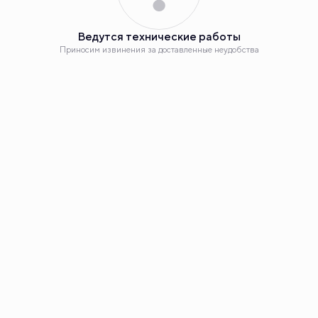
Ведутся технические работы
Приносим извинения за доставленные неудобства
3
/ 5
Получайте больше
Квартал, где главное — возможности. И они дополняют
друг друга: много школ и главная улица, качественные
Наш сайт использует куки. Продолжая им пользоваться,
клиники и большой парк рядом.
вы соглашаетесь на обработку персональных данных в
соответствии с
политикой конфиденциальности
и с
обработкой данных технологией SmartCaptcha,
метрическими программами «Яндекс.Метрика», «Carrot
Quest».
Понятно