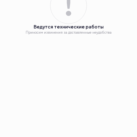
Планировка
2
2-комнатная 65.9 м
Ведутся технические работы
12 260 000 руб.
Приносим извинения за доставленные неудобства
11 060 000 руб.
Ипотека
от 56 214 руб.
Номер квартиры
299
Корпус
дом на Большой Спасской, ГП-14
Секция
3
Наш сайт использует куки. Продолжая им пользоваться,
Этаж
9
вы соглашаетесь на обработку персональных данных в
соответствии с
политикой конфиденциальности
и с
обработкой данных технологией SmartCaptcha,
Сдача
4 кв. 2025
метрическими программами «Яндекс.Метрика», «Carrot
Quest».