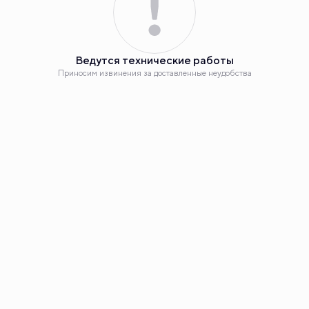
Планировка
2
2-комнатная 57.75 м
Ведутся технические работы
8 810 000 руб.
Приносим извинения за доставленные неудобства
+1 акция
Еще бонус - 935 000 руб.
Ипотека
от 44 778 руб.
Номер квартиры
11
Корпус
ЖК «Эклипт», ГП55.2-14
Секция
1
Наш сайт использует куки. Продолжая им пользоваться,
вы соглашаетесь на обработку персональных данных в
соответствии с
политикой конфиденциальности
и с
Этаж
2
обработкой данных технологией SmartCaptcha,
метрическими программами «Яндекс.Метрика», «Carrot
Quest».
Сдача
2 кв. 2025