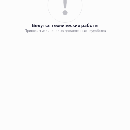
Планировка
2
Студия 26.77 м
Ведутся технические работы
4 940 000 руб.
Приносим извинения за доставленные неудобства
+1 акция
Еще бонус - 576 000 руб.
Ипотека
от 24 625 руб.
Номер квартиры
21
Корпус
ЖК «Эклипт», ГП56.2-14
Секция
1
Наш сайт использует куки. Продолжая им пользоваться,
вы соглашаетесь на обработку персональных данных в
соответствии с
политикой конфиденциальности
и с
Этаж
4
обработкой данных технологией SmartCaptcha,
метрическими программами «Яндекс.Метрика», «Carrot
Quest».
Сдача
2 кв. 2025